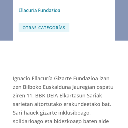
Ellacuria Fundazioa
OTRAS CATEGORÍAS
Ignacio Ellacuría Gizarte Fundazioa izan
zen Bilboko Euskalduna Jauregian ospatu
ziren 11. BBK DEIA Elkartasun Sariak
sarietan aitortutako erakundeetako bat.
Sari hauek gizarte inklusiboago,
solidarioago eta bidezkoago baten alde