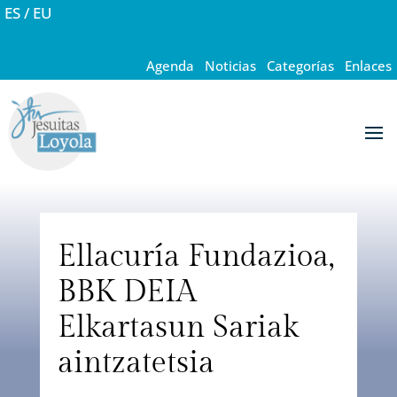
ES
/
EU
Agenda
·
Noticias
·
Categorías
·
Enlaces
Ellacuría Fundazioa,
BBK DEIA
Elkartasun Sariak
aintzatetsia