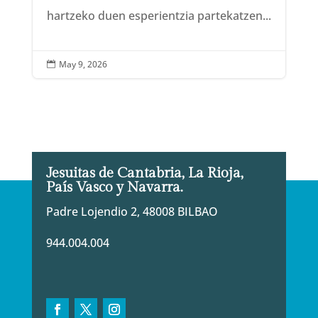
hartzeko duen esperientzia partekatzen...
May 9, 2026

Jesuitas de Cantabria, La Rioja,
País Vasco y Navarra.
Padre Lojendio 2, 48008 BILBAO
944.004.004