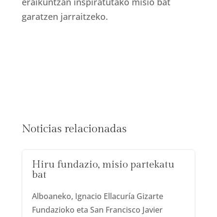
eraikuntzan inspiratutako misio bat
garatzen jarraitzeko.
Noticias relacionadas
Hiru fundazio, misio partekatu
bat
Alboaneko, Ignacio Ellacuría Gizarte
Fundazioko eta San Francisco Javier