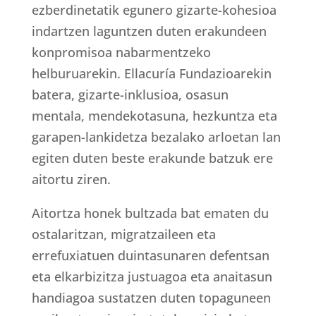
ezberdinetatik egunero gizarte-kohesioa
indartzen laguntzen duten erakundeen
konpromisoa nabarmentzeko
helburuarekin. Ellacuría Fundazioarekin
batera, gizarte-inklusioa, osasun
mentala, mendekotasuna, hezkuntza eta
garapen-lankidetza bezalako arloetan lan
egiten duten beste erakunde batzuk ere
aitortu ziren.
Aitortza honek bultzada bat ematen du
ostalaritzan, migratzaileen eta
errefuxiatuen duintasunaren defentsan
eta elkarbizitza justuagoa eta anaitasun
handiagoa sustatzen duten topaguneen