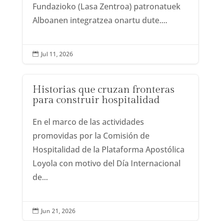
Fundazioko (Lasa Zentroa) patronatuek
Alboanen integratzea onartu dute....
Jul 11, 2026

Historias que cruzan fronteras
para construir hospitalidad
En el marco de las actividades
promovidas por la Comisión de
Hospitalidad de la Plataforma Apostólica
Loyola con motivo del Día Internacional
de...
Jun 21, 2026
