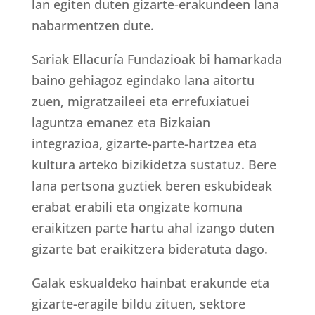
lan egiten duten gizarte-erakundeen lana
nabarmentzen dute.
Sariak Ellacuría Fundazioak bi hamarkada
baino gehiagoz egindako lana aitortu
zuen, migratzaileei eta errefuxiatuei
laguntza emanez eta Bizkaian
integrazioa, gizarte-parte-hartzea eta
kultura arteko bizikidetza sustatuz. Bere
lana pertsona guztiek beren eskubideak
erabat erabili eta ongizate komuna
eraikitzen parte hartu ahal izango duten
gizarte bat eraikitzera bideratuta dago.
Galak eskualdeko hainbat erakunde eta
gizarte-eragile bildu zituen, sektore