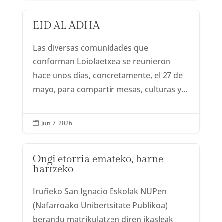
EID AL ADHA
Las diversas comunidades que
conforman Loiolaetxea se reunieron
hace unos días, concretamente, el 27 de
mayo, para compartir mesas, culturas y...
Jun 7, 2026

Ongi etorria emateko, barne
hartzeko
Iruñeko San Ignacio Eskolak NUPen
(Nafarroako Unibertsitate Publikoa)
berandu matrikulatzen diren ikasleak