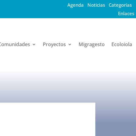
Agenda
·
Noticias
·
Categorías
·
Enlaces
Comunidades
Proyectos
Migragesto
Ecoloiola